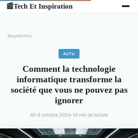
Tech Et Inspiration
📰
Accueil
›
Actu
ACTU
Comment la technologie
informatique transforme la
société que vous ne pouvez pas
ignorer
Ali
•
9 octobre 2024
•
10 min de lecture