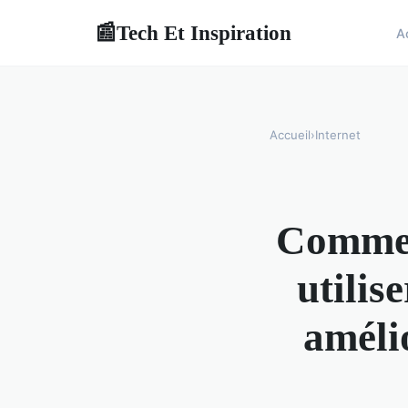
Tech Et Inspiration
📰
A
Accueil
›
Internet
Comment
utilis
améli