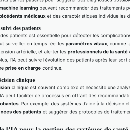
machine learning
peuvent recommander des traitements pe
técédents médicaux
et des caractéristiques individuelles d
 suivi des patients
des patients est essentielle pour détecter les complication
ut surveiller en temps réel les
paramètres vitaux
, comme l
ension artérielle, et alerter les
professionnels de la santé
us, l’IA peut suivre l’évolution des patients après leur sortie
une
prise en charge
continue.
cision clinique
ision
clinique est souvent complexe et nécessite une analy
L’IA peut faciliter ce processus en offrant des recommandat
robantes
. Par exemple, des systèmes d’aide à la décision c
nées des patients
et suggérer des protocoles de traiteme
de l’IA pour la gestion des systèmes de santé