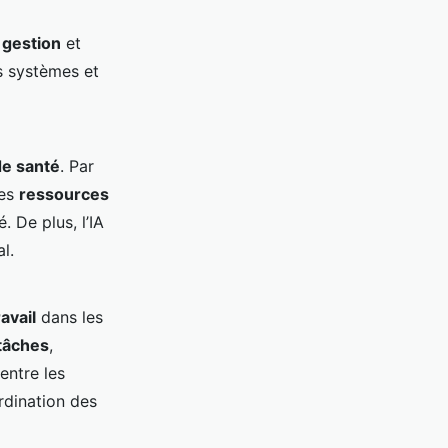
e
gestion
et
s systèmes et
e santé
. Par
les
ressources
. De plus, l’IA
l.
avail
dans les
tâches
,
entre les
ordination des