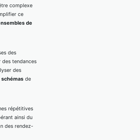
être complexe
mplifier ce
ensembles de
ses des
r des tendances
alyser des
s
schémas
de
hes répétitives
bérant ainsi du
ion des rendez-