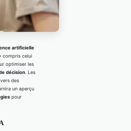
gence artificielle
y compris celui
ur optimiser les
de décision
. Les
 vers des
urnira un aperçu
gies
pour
IA