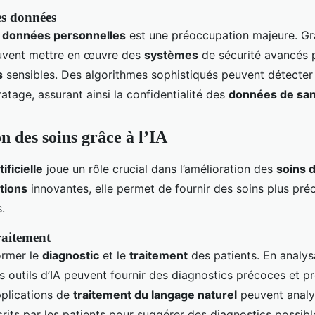
es données
s
données personnelles
est une préoccupation majeure. Grâc
vent mettre en œuvre des
systèmes
de sécurité avancés 
s
sensibles. Des algorithmes sophistiqués peuvent détecter 
ratage, assurant ainsi la confidentialité des
données de sa
n des soins grâce à l’IA
ificielle
joue un rôle crucial dans l’amélioration des
soins 
tions
innovantes, elle permet de fournir des soins plus préc
.
raitement
ormer le
diagnostic
et le
traitement
des patients. En analys
es outils d’IA peuvent fournir des diagnostics précoces et pr
plications de
traitement du langage naturel
peuvent analy
rits par les patients pour suggérer des diagnostics possibl