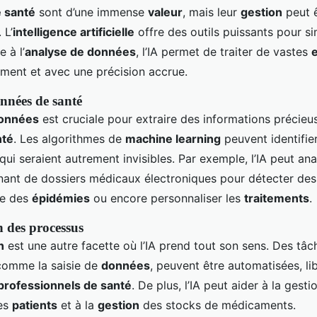
 santé
sont d’une immense
valeur
, mais leur
gestion
peut 
 L’
intelligence artificielle
offre des outils puissants pour si
 à l’
analyse de données
, l’IA permet de traiter de vastes
ment et avec une précision accrue.
nnées de santé
données
est cruciale pour extraire des informations précieu
nté
. Les algorithmes de
machine learning
peuvent identifie
ui seraient autrement invisibles. Par exemple, l’IA peut an
ant de dossiers médicaux électroniques pour détecter de
re des
épidémies
ou encore personnaliser les
traitements
.
 des processus
n
est une autre facette où l’IA prend tout son sens. Des tâc
 comme la saisie de
données
, peuvent être automatisées, li
professionnels de santé
. De plus, l’IA peut aider à la gest
des
patients
et à la
gestion
des stocks de médicaments.