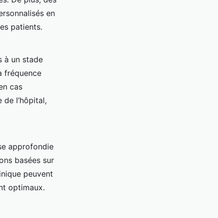
rsonnalisés en
es patients.
s à un stade
a fréquence
en cas
 de l’hôpital,
se approfondie
ions basées sur
linique peuvent
nt optimaux.