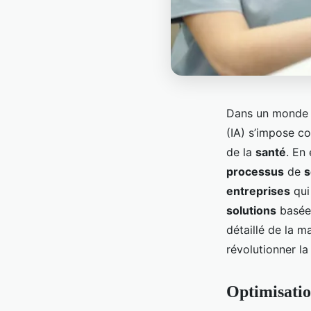
Dans un monde 
(IA) s’impose c
de la
santé
. En 
processus
de
s
entreprises
qui
solutions
basées
détaillé de la m
révolutionner l
Optimisatio