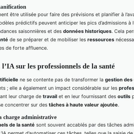
lanification
nt être utilisée pour faire des prévisions et planifier à l’av
èles prédictifs peuvent anticiper les pics d’admissions à l
ndances saisonnières et des
données historiques
. Cela pe
anté
de se préparer et de mobiliser les
ressources
nécessai
s de forte affluence.
l’IA sur les professionnels de la santé
ificielle
ne se contente pas de transformer la
gestion des
ts ; elle a également un impact considérable sur les
profes
eant leur charge de
travail
et en leur fournissant des
outils
p
se concentrer sur des
tâches à haute valeur ajoutée
.
a charge administrative
els de la santé
sont souvent accablés par des tâches admi
IA permet d’automatiser ces tâches, telles que la saisie d