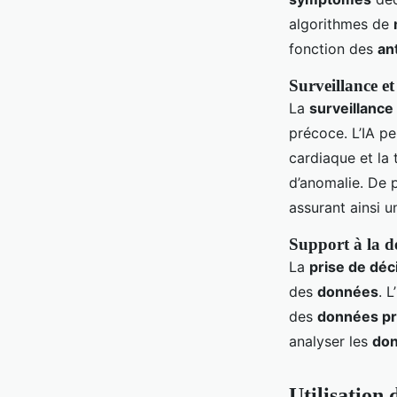
algorithmes de
fonction des
an
Surveillance et
La
surveillance
précoce. L’IA pe
cardiaque et la t
d’anomalie. De pl
assurant ainsi 
Support à la dé
La
prise de déc
des
données
. 
des
données p
analyser les
don
Utilisation 