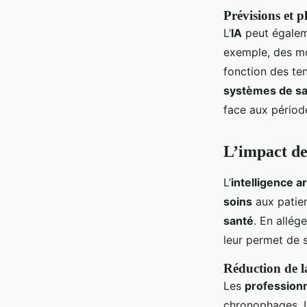
Prévisions et p
L’
IA
peut égaleme
exemple, des mod
fonction des te
systèmes de s
face aux période
L’impact de 
L’
intelligence art
soins
aux patien
santé
. En allég
leur permet de 
Réduction de l
Les
professionn
chronophages. L’