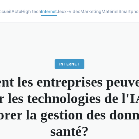
ccueil
Actu
High tech
Internet
Jeux-video
Marketing
Matériel
Smartpho
INTERNET
 les entreprises peuve
er les technologies de l'
orer la gestion des donn
santé?