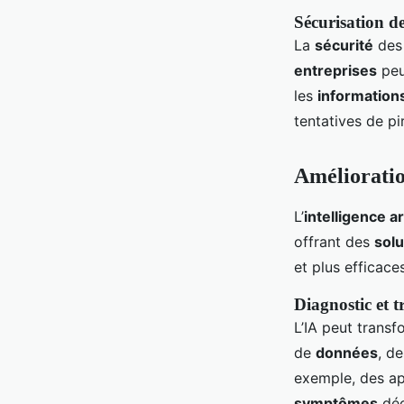
Sécurisation d
La
sécurité
de
entreprises
peu
les
information
tentatives de pi
Amélioratio
L’
intelligence art
offrant des
solu
et plus efficaces
Diagnostic et t
L’IA peut transf
de
données
, d
exemple, des ap
symptômes
déc