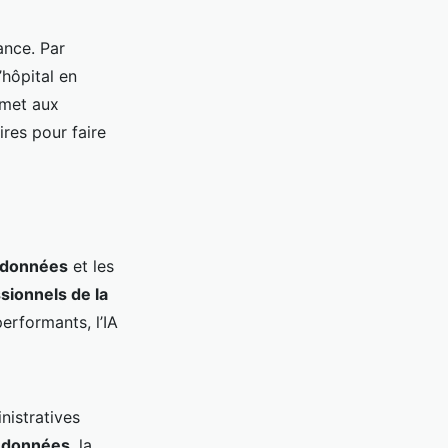
ance. Par
’hôpital en
rmet aux
res pour faire
 données
et les
sionnels de la
erformants, l’IA
nistratives
e
données
, la