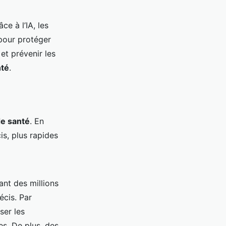
e à l’IA, les
pour protéger
et prévenir les
nté
.
de santé
. En
is, plus rapides
ant des millions
écis. Par
ser les
es. De plus, des