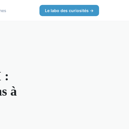
nes
Le labo des curiosités →
 :
s à