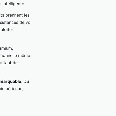
intelligente.
nts prennent les
istances de vol
ploiter
remium,
eptionnelle même
 autant de
emarquable
. Du
ie aérienne,