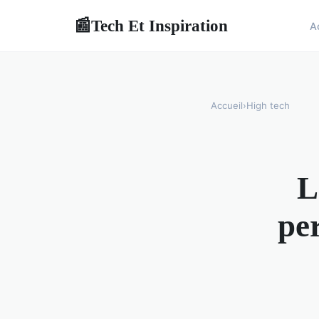
Tech Et Inspiration
📰
A
Accueil
›
High tech
L
pe