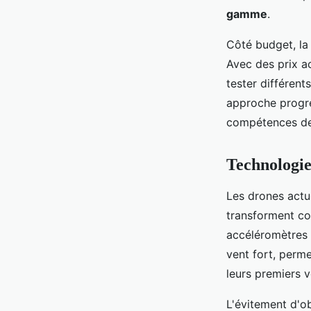
gamme
.
Côté budget, la
Avec des prix ac
tester différen
approche progre
compétences de 
Technologie
Les drones actu
transforment co
accéléromètres 
vent fort, perm
leurs premiers v
L'évitement d'ob