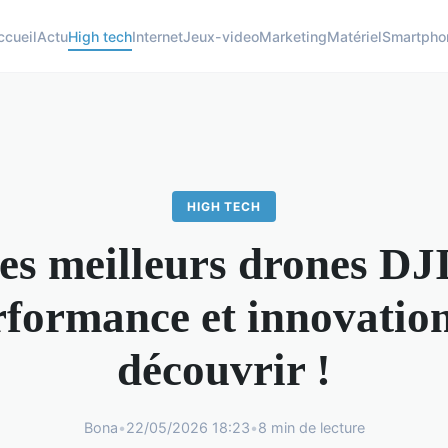
ccueil
Actu
High tech
Internet
Jeux-video
Marketing
Matériel
Smartpho
HIGH TECH
es meilleurs drones DJI
rformance et innovation
découvrir !
Bona
•
22/05/2026 18:23
•
8 min de lecture