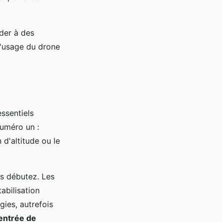
der à des
l'usage du drone
ssentiels
numéro un :
d'altitude ou le
us débutez. Les
abilisation
gies, autrefois
entrée de