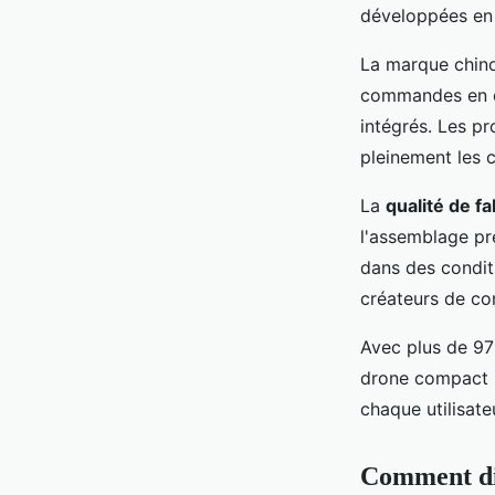
développées en i
La marque chino
commandes en q
intégrés. Les p
pleinement les 
La
qualité de fa
l'assemblage pré
dans des conditi
créateurs de con
Avec plus de 97
drone compact p
chaque utilisate
Comment dis