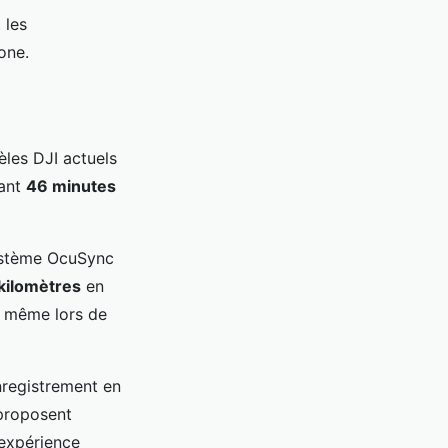
 les
one.
èles DJI actuels
nant
46 minutes
ystème OcuSync
kilomètres
en
s même lors de
nregistrement en
 proposent
'expérience