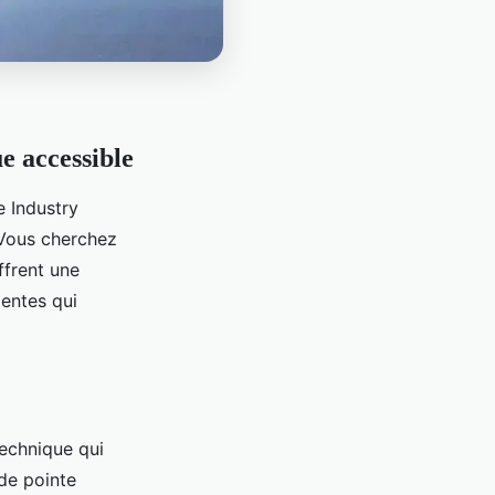
e accessible
 Industry
 Vous cherchez
ffrent une
gentes qui
echnique qui
de pointe