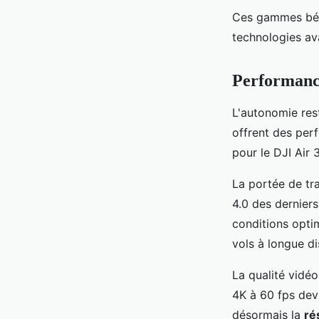
Ces gammes bén
technologies av
Performance
L'autonomie res
offrent des per
pour le DJI Air 
La portée de t
4.0 des dernier
conditions opti
vols à longue di
La qualité vidé
4K à 60 fps dev
désormais la
ré