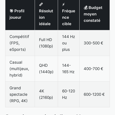
📏
⚡
💰 Budget
🎯 Profil
Résolut
Fréque
moyen
joueur
ion
nce
constaté
idéale
cible
Compétitif
144 Hz
Full HD
(FPS,
ou
300-500 €
(1080p)
eSports)
plus
Casual
QHD
144-
(multijeux,
400-700 €
(1440p)
165 Hz
hybrid)
Grand
4K
60-120
spectacle
600-1200 €
(2160p)
Hz
(RPG, 4K)