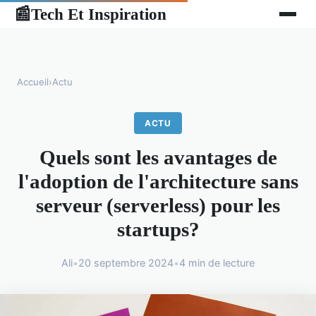
Tech Et Inspiration
📰
Accueil
›
Actu
ACTU
Quels sont les avantages de
l'adoption de l'architecture sans
serveur (serverless) pour les
startups?
Ali
•
20 septembre 2024
•
4 min de lecture